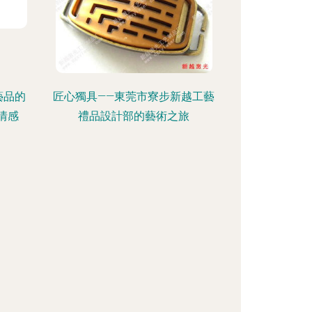
藝品的
匠心獨具——東莞市寮步新越工藝
情感
禮品設計部的藝術之旅