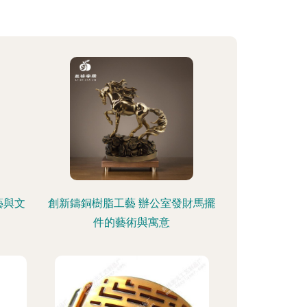
藝與文
創新鑄銅樹脂工藝 辦公室發財馬擺
件的藝術與寓意