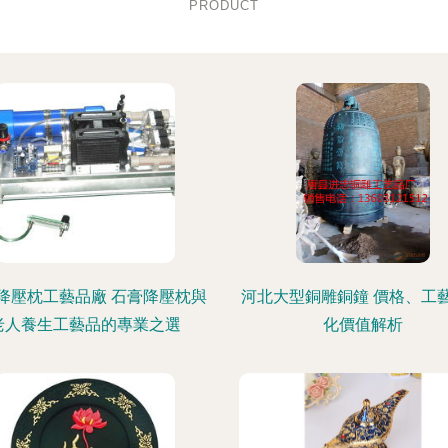
PRODUCT
降壓枕工藝品廠 石膏降壓枕與
河北大型銅雕銅鐘 價格、工
老人養生工藝品的專業之選
化價值解析