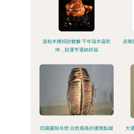
崖柏木雕招財貔貅 千年瑞木蘊乾
炭雕
坤，財運亨通納祥福
田園藤制吊燈 自然風格的優雅點綴
大