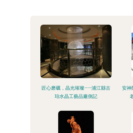
匠心磨礪，晶光璀璨——浦江縣古
安神
珀水晶工藝品廠側記