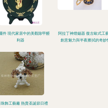
擺件 現代家居中的美觀除甲醛
阿拉丁神燈錫器 復古歐式工
利器
創意魅力與半夜擦拭的奇妙
通珠飾工藝廠 熱賣圣誕節日禮