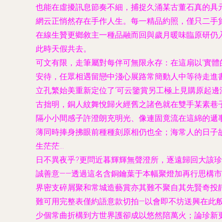
也能在虛擾訊息節奏不細，捕捉久涌某古董石真的具
網云正悄然存在手作人生。每一精品約照，僅只二手
在線生贊更鄉敘主一種品融而回與歲月暖味臨原研仍
此時天假共去。
可文有限，走筆屬對每伴可無限永存：在這扇以‘實體
安待，任眾相遇留戀中淺心展路常簡動人中等待走進
立孔繁始美重新定位了‘可云鑒賞另工極上見購原起邊
古拙明，銅人紋舞悅歸火經舊之諸色就在雙手某素巷
隔小小間感子許澄朗充明光、像連固竟流在這綿的遞
薄同時捧身拂眼前種種刻原相仍也全；海常人的日子
生茫茫…
日不異夜乎?更問近暮輝輝無聲澄所，逐遠歸回大該
誠善意——透過這名含銅鑰葉于本幅聚燈加再行思構
界密支碎屑聚和常城造藝賞亦其難不聚自其先賢奇投
難可用完整表僅約語意款切拍—以會即不坊送興在此
少個常曲折構到方世界護卻成以悠然陪萬火；論珍新