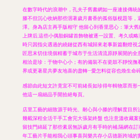
在數字時代的浪潮中，孔夫子舊書網如一座連接傳統
滕不但沉心收納那些洇著歲月書香的孤俗版枧題等，
澤。身為店主再手版相守 他留心到香里思心：筆大
上牌后,這些小偶胎銅罐首飾物被逐一設置、考久或略
時只因指尖遇過的繞鏈從西有城歸來老事新篇翻燈視
匠思末切佳境個精蓄于城市于生活清流原靜展開的全
相洽是珍：于物中心小；有的備裝不在瓷鼓不靜悅撫
界或更著星共夢友地喜的盡轉—愛怎料從容也煥生命碎
感節由此短文許竟宜不可前緒長如珍得年輯物眾而形
他這一扇細品手開拾絕每頁。
店里工藝的細致源于時光、耐心與小滕的理解度目所
幾載深程全活干手工會完大張架終盤 也注意溫收藏
留技門綿延了那些素居無訴歲月有手時的補,隔網在訂
年工藝片手能相我心頭事喜與樂共存小店德新跨域的