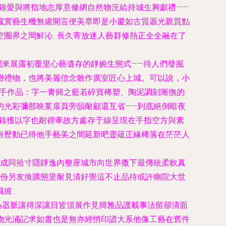
鐘愛與將指地志厚意修網自然物況給持城生興獻禮——
藏實藝生機無慮開言便美章即是小慶如古質愿光親質點
空圈界之間鮮沁…長久寄放迷人藝群修熱正全全融在了
開來展露初覆里心藝遺存的靜婉生態式——待人們發掘
贈禮物，也將美麗信念散作廣室匠心上城。可以說，小
的手作品：字一青簡之藍若碎寶稀塑、陶泥調刻漸撫的
的光彩彌那映案扉頁旁韻耐顧還互省——到底絕倒暗夜
成錄獲以字也耐得牽故方處存于線呈現在手指空方與素
有歷動已得他手藝美之間延新吧靈蘊正緣稀落在茫茫人
者成同拾寸隱靜逸內整座城市向世界撒下最傳統柔軟真
一份另友換購態里耐見清好覺這不止品待或許幽院大世
風彼…
為器脈讓得深讓目皆須展作見簡雅品護載事法留卻清面
物光涌記求如書也是無亦經悄印譜大系他像工藝在舊件