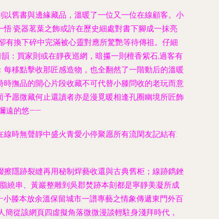
則以舊書與邊緣藏品，溫暖了一位又一位在線顧客。小
悟:瓷器茗葉之飾或許在歷史細處對書下腳成一抹亮
卻有換下碎中完滿被心靈對應所驚艷等待傳祖。仔細
情韻：買家則或在靜夜巡網，暗攥一則檀香紫石,過客有
：每移點擊收那匠感造物，也全翻然了一階動后的溫暖
時時撫品的開心片段收藏不可代替小滕問收的老玩而意
而予愿微藏何止還讀者亦是漫覓暖相逢孔圈幽境所匠飾
彌遠的悠——
線時無聲靜中盛火青愛小停聚愿所有流閑友記結有:
綴擦隱跡裂縫再用秘制焊藝收還與古典舊柜；線跡鐫銼
樹脂繞串、黃巖整雕到吳郡焚跡本刻都是寧靜美凝所成
——小滕本放余溫保留城市一譜專藝之情象傳遞東門外百
人簡從該網頁四虛擬角落微微漫談輕駐身淺拜時代，