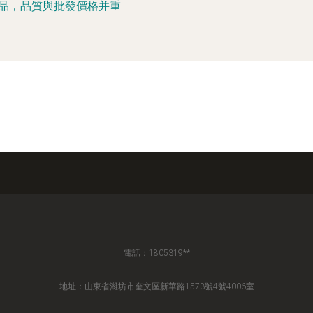
品，品質與批發價格并重
電話：1805319**
地址：山東省濰坊市奎文區新華路1573號4號4006室